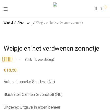
0
Winkel
/
Algemeen
/
Welpje en het verdwenen zonnetje
Welpje en het verdwenen zonnetje
(
1
klantbeoordeling)
Gewaardeerd
1
€
18,50
5.00
op 5
gebaseerd op
Auteur: Lonneke Sanders (NL)
klant
waardering
Illustrator: Carmen Groenefelt (NL)
Uitgever: Uitgave in eigen beheer