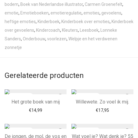
bodem
,
Boek van Nederlandse illustrator
,
Carmen Groenefelt
,
emotie
,
Emotieboeken
,
emotieregulatie
,
emoties
,
gevoelens
,
heftige emoties
,
Kinderboek
,
Kinderboek over emoties
,
Kinderboek
over gevoelens
,
Kindercoach
,
Kleuters
,
Leesboek
,
Lonneke
Sanders
,
Onderbouw
,
voorlezen
,
Welpje en het verdwenen
zonnetje
Gerelateerde producten
Het grote boek van mij
Willewete. Zo voel ik mij.
€
14,99
€
17,95
De jongen, de mol, de vos en
Wat voel je? Wat denk je? 55