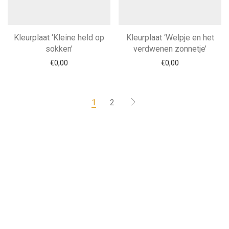
Kleurplaat ‘Kleine held op
Kleurplaat ‘Welpje en het
sokken’
verdwenen zonnetje’
€
0,00
€
0,00
1
2