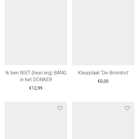
Ik ben NIET (heel erg) BANG
Kleurplaat ‘De Bromtrol’
in het DONKER
€
0,00
€
12,99