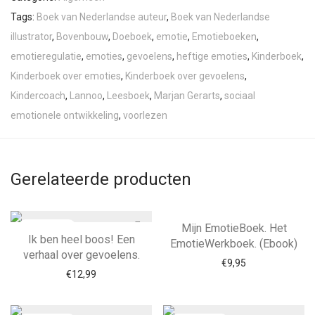
Tags:
Boek van Nederlandse auteur
,
Boek van Nederlandse
illustrator
,
Bovenbouw
,
Doeboek
,
emotie
,
Emotieboeken
,
emotieregulatie
,
emoties
,
gevoelens
,
heftige emoties
,
Kinderboek
,
Kinderboek over emoties
,
Kinderboek over gevoelens
,
Kindercoach
,
Lannoo
,
Leesboek
,
Marjan Gerarts
,
sociaal
emotionele ontwikkeling
,
voorlezen
Gerelateerde producten
Mijn EmotieBoek. Het
Ik ben heel boos! Een
EmotieWerkboek. (Ebook)
verhaal over gevoelens.
€
9,95
€
12,99