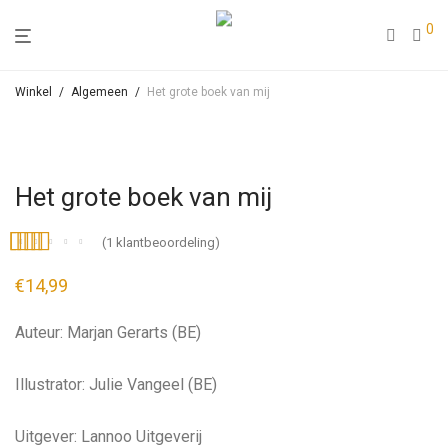
0
Winkel
/
Algemeen
/
Het grote boek van mij
Het grote boek van mij
(
1
klantbeoordeling)
Gewaardeerd
1
€
14,99
5.00
op 5
gebaseerd op
Auteur: Marjan Gerarts (BE)
klant
waardering
Illustrator: Julie Vangeel (BE)
Uitgever: Lannoo Uitgeverij