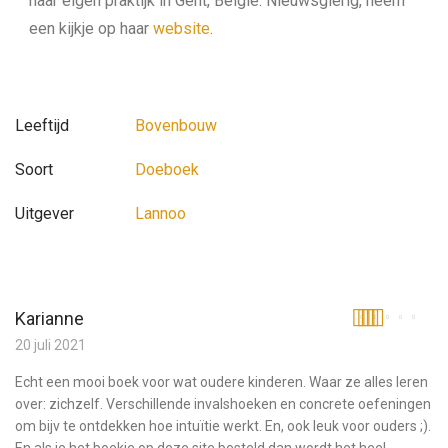
haar eigen praktijk in Gent, België. Nieuwsgierig, neem
een kijkje op haar
website
.
Leeftijd
Bovenbouw
Soort
Doeboek
Uitgever
Lannoo
Karianne
Gewaardeerd
20 juli 2021
5
uit 5
Echt een mooi boek voor wat oudere kinderen. Waar ze alles leren
over: zichzelf. Verschillende invalshoeken en concrete oefeningen
om bijv te ontdekken hoe intuïtie werkt. En, ook leuk voor ouders ;).