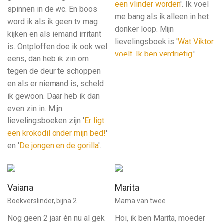
een vlinder worden
'. Ik voel
spinnen in de wc. En boos
me bang als ik alleen in het
word ik als ik geen tv mag
donker loop. Mijn
kijken en als iemand irritant
lievelingsboek is '
Wat Viktor
is. Ontploffen doe ik ook wel
voelt. Ik ben verdrietig.
'
eens, dan heb ik zin om
tegen de deur te schoppen
en als er niemand is, scheld
ik gewoon. Daar heb ik dan
even zin in. Mijn
lievelingsboeken zijn '
Er ligt
een krokodil onder mijn bed!
'
en '
De jongen en de gorilla
'.
Vaiana
Marita
Boekverslinder, bijna 2
Mama van twee
Nog geen 2 jaar én nu al gek
Hoi, ik ben Marita, moeder