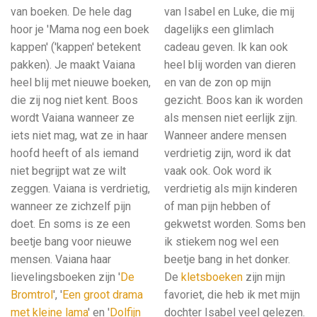
van boeken. De hele dag
van Isabel en Luke, die mij
hoor je 'Mama nog een boek
dagelijks een glimlach
kappen' ('kappen' betekent
cadeau geven. Ik kan ook
pakken). Je maakt Vaiana
heel blij worden van dieren
heel blij met nieuwe boeken,
en van de zon op mijn
die zij nog niet kent. Boos
gezicht. Boos kan ik worden
wordt Vaiana wanneer ze
als mensen niet eerlijk zijn.
iets niet mag, wat ze in haar
Wanneer andere mensen
hoofd heeft of als iemand
verdrietig zijn, word ik dat
niet begrijpt wat ze wilt
vaak ook. Ook word ik
zeggen. Vaiana is verdrietig,
verdrietig als mijn kinderen
wanneer ze zichzelf pijn
of man pijn hebben of
doet. En soms is ze een
gekwetst worden. Soms ben
beetje bang voor nieuwe
ik stiekem nog wel een
mensen. Vaiana haar
beetje bang in het donker.
lievelingsboeken zijn '
De
De
kletsboeken
zijn mijn
Bromtrol
', '
Een groot drama
favoriet, die heb ik met mijn
met kleine lama
' en '
Dolfijn
dochter Isabel veel gelezen.