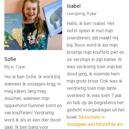
Isabel
Leergierig, 9 jaar
Hallo, ik ben Isabel. Het
liefst speel ik met mijn
vriendinnen, dat maakt mij
blij. Boos word ik als mijn
broertje mijn knuffels pikt en
Sofie
ze verstopt in zijn kamer. Ik
was verdrietig toen mijn kat
Blij ei, 7 jaar
dood ging, ik noemde hem
Hoi ik ben Sofie. Ik word blij
mijn grote broer. Ook was ik
wanneer ik snoepjes krijg, tv
verdrietig toen mijn tante
mag kijken, lang mag
overleed. Ik was toen 7 jaar
douchen, wanneer mijn
en heb op de begrafenis het
oppashond Summer komt en
gedicht voorgedragen uit het
van knuffelen! Verdrietig
boek '
Misschien is
word ik als er een dier dood
doodgaan wel hetzelfde als
gaat. Ik ben bang voor