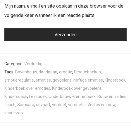
Mijn naam, e-mail en site opslaan in deze browser voor de
volgende keer wanneer ik een reactie plaats.
Categorie:
Verdrietig
Tags:
Bovenbouw
,
doodgaan
,
emotie
,
Emotieboeken
,
emotieregulatie
,
emoties
,
gevoelens
,
heftige emoties
,
Kinderboek
,
Kinderboek over emoties
,
Kinderboek over gevoelens
,
Kindercoach
,
Leesboek
,
Onderbouw
,
Prentenboek
,
Rouw en verlies
coach
,
Samsara
,
uitvaart
,
verdriet
,
verdrietig
,
Verlies en rouw
,
voorlezen