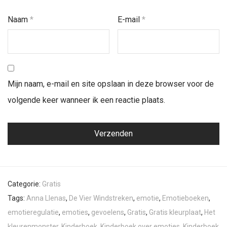
Naam
*
E-mail
*
Mijn naam, e-mail en site opslaan in deze browser voor de
volgende keer wanneer ik een reactie plaats.
Categorie:
Gratis
Tags:
Anna Llenas
,
De Vier Windstreken
,
emotie
,
Emotieboeken
,
emotieregulatie
,
emoties
,
gevoelens
,
Gratis
,
Gratis kleurplaat
,
Het
kleurenmonster
,
Kinderboek
,
Kinderboek over emoties
,
Kinderboek