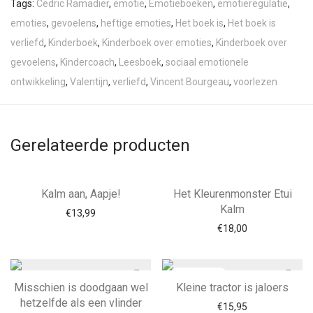
Tags:
Cedric Ramadier
,
emotie
,
Emotieboeken
,
emotieregulatie
,
emoties
,
gevoelens
,
heftige emoties
,
Het boek is
,
Het boek is
verliefd
,
Kinderboek
,
Kinderboek over emoties
,
Kinderboek over
gevoelens
,
Kindercoach
,
Leesboek
,
sociaal emotionele
ontwikkeling
,
Valentijn
,
verliefd
,
Vincent Bourgeau
,
voorlezen
Gerelateerde producten
Kalm aan, Aapje!
Het Kleurenmonster Etui
Kalm
€
13,99
€
18,00
Misschien is doodgaan wel
Kleine tractor is jaloers
hetzelfde als een vlinder
€
15,95