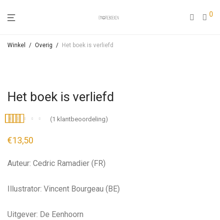
0
Winkel
/
Overig
/
Het boek is verliefd
Het boek is verliefd
(
1
klantbeoordeling)
Gewaardeerd
1
€
13,50
5.00
op 5
gebaseerd op
Auteur: Cedric Ramadier (FR)
klant
waardering
Illustrator: Vincent Bourgeau (BE)
Uitgever: De Eenhoorn