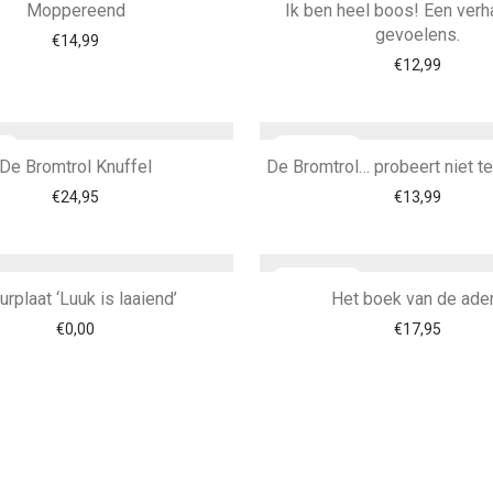
Moppereend
Ik ben heel boos! Een verh
gevoelens.
€
14,99
€
12,99
De Bromtrol Knuffel
De Bromtrol… probeert niet 
€
24,95
€
13,99
urplaat ‘Luuk is laaiend’
Het boek van de ad
€
0,00
€
17,95