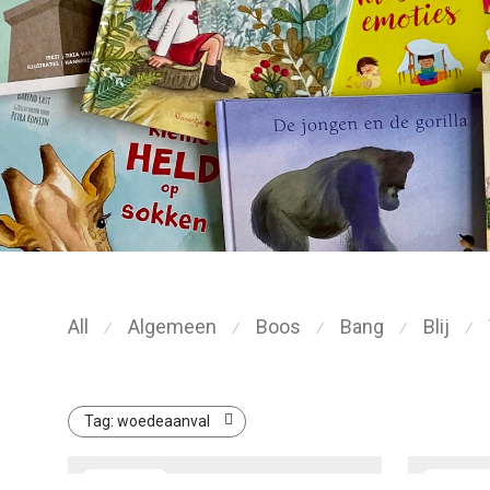
All
Algemeen
Boos
Bang
Blij
⁄
⁄
⁄
⁄
⁄
Tag:
woedeaanval