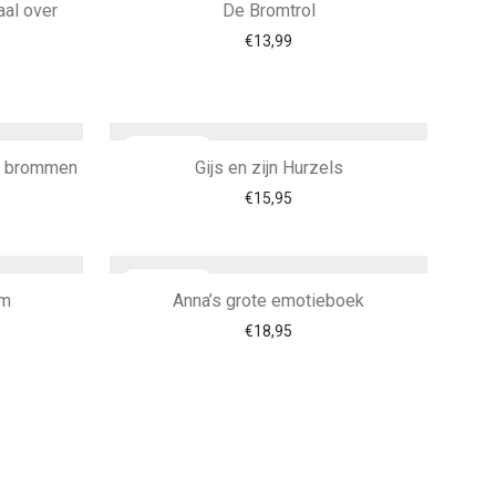
aal over
De Bromtrol
€
13,99
te brommen
Gijs en zijn Hurzels
€
15,95
em
Anna’s grote emotieboek
€
18,95