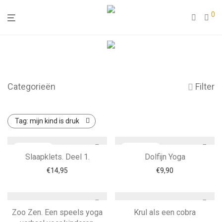
0
Categorieën
Filter
Tag:
mijn kind is druk
Slaapklets. Deel 1.
Dolfijn Yoga
€
14,95
€
9,90
Zoo Zen. Een speels yoga
Krul als een cobra