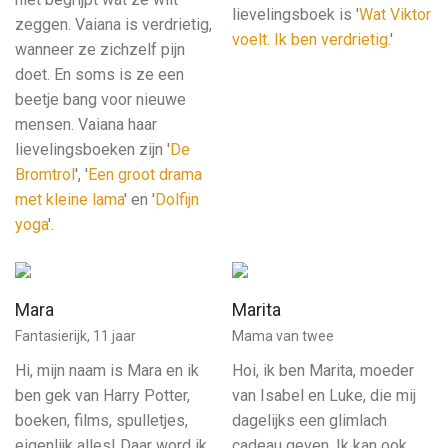
lievelingsboek is '
Wat Viktor
zeggen. Vaiana is verdrietig,
voelt. Ik ben verdrietig.
'
wanneer ze zichzelf pijn
doet. En soms is ze een
beetje bang voor nieuwe
mensen. Vaiana haar
lievelingsboeken zijn '
De
Bromtrol
', '
Een groot drama
met kleine lama
' en '
Dolfijn
yoga
'.
Mara
Marita
Fantasierijk, 11 jaar
Mama van twee
Hi, mijn naam is Mara en ik
Hoi, ik ben Marita, moeder
ben gek van Harry Potter,
van Isabel en Luke, die mij
boeken, films, spulletjes,
dagelijks een glimlach
eigenlijk alles! Daar word ik
cadeau geven. Ik kan ook