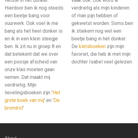
fietste in het donker.
vaak ook. Ook word ik
Hierdoor ben ik nog steeds
verdrietig als mijn kinderen
een beetje bang voor
of man pijn hebben of
vuurwerk. Ook voel ik me
gekwetst worden. Soms ben
bang als het heel donker is
ik stiekem nog wel een
en ik in een klein steegje
beetje bang in het donker.
ben. Ik zit nu in groep 8 en
De
kletsboeken
zijn mijn
dat betekent dat we over
favoriet, die heb ik met mijn
een poosje afscheid van
dochter Isabel veel gelezen.
onze klas moeten gaan
nemen. Dat maakt mij
verdrietig. Mijn
lievelingsboeken zijn '
Het
grote boek van mij
' en '
De
bromtrol
'.