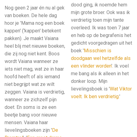
dood ging, ik noemde hem
Nog geen 2 jaar én nu al gek
mijn grote broer. Ook was ik
van boeken. De hele dag
verdrietig toen mijn tante
hoor je 'Mama nog een boek
overleed. Ik was toen 7 jaar
kappen' ('kappen' betekent
en heb op de begrafenis het
pakken). Je maakt Vaiana
gedicht voorgedragen uit het
heel blij met nieuwe boeken,
boek '
Misschien is
die zij nog niet kent. Boos
doodgaan wel hetzelfde als
wordt Vaiana wanneer ze
een vlinder worden
'. Ik voel
iets niet mag, wat ze in haar
me bang als ik alleen in het
hoofd heeft of als iemand
donker loop. Mijn
niet begrijpt wat ze wilt
lievelingsboek is '
Wat Viktor
zeggen. Vaiana is verdrietig,
voelt. Ik ben verdrietig.
'
wanneer ze zichzelf pijn
doet. En soms is ze een
beetje bang voor nieuwe
mensen. Vaiana haar
lievelingsboeken zijn '
De