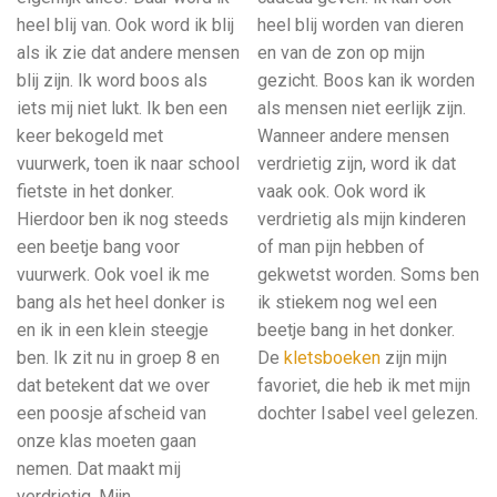
heel blij van. Ook word ik blij
heel blij worden van dieren
als ik zie dat andere mensen
en van de zon op mijn
blij zijn. Ik word boos als
gezicht. Boos kan ik worden
iets mij niet lukt. Ik ben een
als mensen niet eerlijk zijn.
keer bekogeld met
Wanneer andere mensen
vuurwerk, toen ik naar school
verdrietig zijn, word ik dat
fietste in het donker.
vaak ook. Ook word ik
Hierdoor ben ik nog steeds
verdrietig als mijn kinderen
een beetje bang voor
of man pijn hebben of
vuurwerk. Ook voel ik me
gekwetst worden. Soms ben
bang als het heel donker is
ik stiekem nog wel een
en ik in een klein steegje
beetje bang in het donker.
ben. Ik zit nu in groep 8 en
De
kletsboeken
zijn mijn
dat betekent dat we over
favoriet, die heb ik met mijn
een poosje afscheid van
dochter Isabel veel gelezen.
onze klas moeten gaan
nemen. Dat maakt mij
verdrietig. Mijn