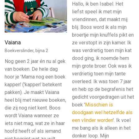
Hallo, ik ben Isabel. Het
liefst speel ik met mijn
vriendinnen, dat maakt mij
blij. Boos word ik als mijn
broertje mijn knuffels pikt en
Vaiana
ze verstopt in zijn kamer. Ik
was verdrietig toen mijn kat
Boekverslinder, bijna 2
dood ging, ik noemde hem
Nog geen 2 jaar én nu al gek
mijn grote broer. Ook was ik
van boeken. De hele dag
verdrietig toen mijn tante
hoor je 'Mama nog een boek
overleed. Ik was toen 7 jaar
kappen' ('kappen' betekent
en heb op de begrafenis het
pakken). Je maakt Vaiana
gedicht voorgedragen uit het
heel blij met nieuwe boeken,
boek '
Misschien is
die zij nog niet kent. Boos
doodgaan wel hetzelfde als
wordt Vaiana wanneer ze
een vlinder worden
'. Ik voel
iets niet mag, wat ze in haar
me bang als ik alleen in het
hoofd heeft of als iemand
donker loop. Mijn
niet begrijpt wat ze wilt