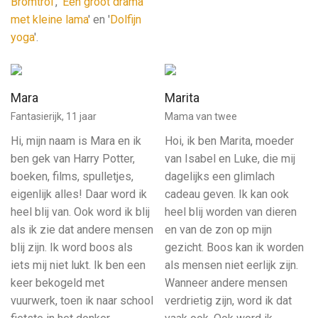
Bromtrol
', '
Een groot drama
met kleine lama
' en '
Dolfijn
yoga
'.
Mara
Marita
Fantasierijk, 11 jaar
Mama van twee
Hi, mijn naam is Mara en ik
Hoi, ik ben Marita, moeder
ben gek van Harry Potter,
van Isabel en Luke, die mij
boeken, films, spulletjes,
dagelijks een glimlach
eigenlijk alles! Daar word ik
cadeau geven. Ik kan ook
heel blij van. Ook word ik blij
heel blij worden van dieren
als ik zie dat andere mensen
en van de zon op mijn
blij zijn. Ik word boos als
gezicht. Boos kan ik worden
iets mij niet lukt. Ik ben een
als mensen niet eerlijk zijn.
keer bekogeld met
Wanneer andere mensen
vuurwerk, toen ik naar school
verdrietig zijn, word ik dat