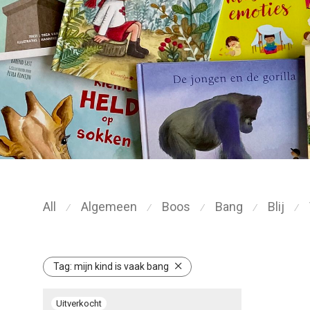
All
Algemeen
Boos
Bang
Blij
⁄
⁄
⁄
⁄
⁄
Tag:
mijn kind is vaak bang